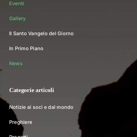
Eventi
Gallery
Il Santo Vangelo del Giorno
In Primo Piano
News
Categorie articoli
Notizie ai soci e dal mondo
Preghiere
Progetti