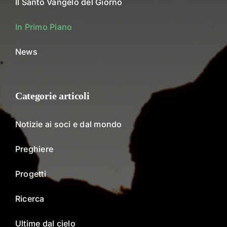
Il Santo Vangelo del Giorno
In Primo Piano
News
Categorie articoli
Notizie ai soci e dal mondo
Preghiere
Progetti
Ricerca
Ultime dal cielo